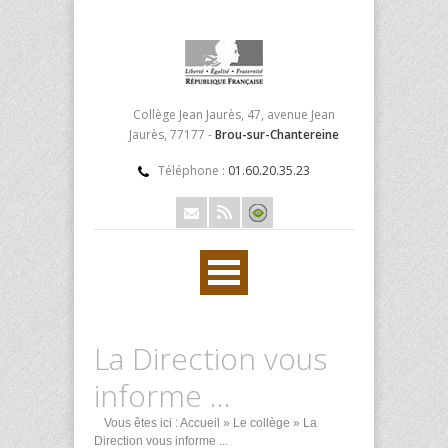
Collège Jean Jaurès, 47, avenue Jean
Jaurès, 77177 -
Brou-sur-Chantereine
Téléphone :
01.60.20.35.23
La Direction vous
informe ...
Vous êtes ici :
Accueil
»
Le collège
» La
Direction vous informe ...