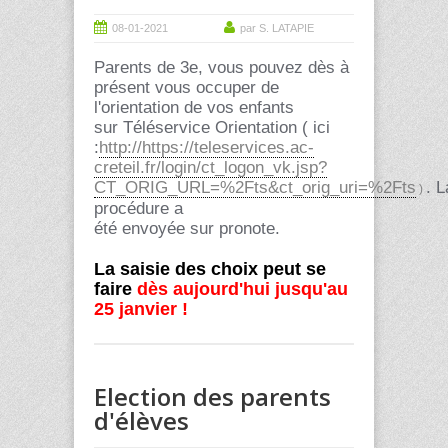
08-01-2021
par S. LATAPIE
Parents de 3e, vous pouvez dès à
présent vous occuper de
l'orientation de vos enfants
sur
Téléservice
Orientation ( ici
:
http://https://teleservices.ac-
creteil.fr/login/ct_logon_vk.jsp?
CT_ORIG_URL=%2Fts&ct_orig_uri=%2Fts
.
L
)
procédure a
été envoyée sur
pronote
.
La saisie des choix peut se
faire
dès aujourd'hui jusqu'au
25 janvier !
Election des parents
d'élèves