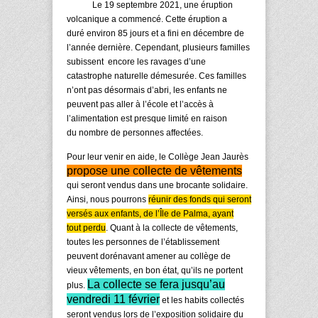
Le 19 septembre 2021, une éruption
volcanique a commencé. Cette éruption a
duré environ 85 jours et a fini en décembre de
l’année dernière. Cependant, plusieurs familles
subissent encore les ravages d’une
catastrophe naturelle démesurée. Ces familles
n’ont pas désormais d’abri, les enfants ne
peuvent pas aller à l’école et l’accès à
l’alimentation est presque limité en raison
du nombre de personnes affectées.
Pour leur venir en aide, le Collège Jean Jaurès
propose une collecte de vêtements
qui seront vendus dans une brocante solidaire.
Ainsi, nous pourrons
réunir des fonds qui seront
versés aux enfants, de l’Île de Palma, ayant
tout perdu
. Quant à la collecte de vêtements,
toutes les personnes de l’établissement
peuvent dorénavant amener au collège de
vieux vêtements, en bon état, qu’ils ne portent
La collecte se fera jusqu’au
plus.
vendredi 11 février
et les habits collectés
seront vendus lors de l’exposition solidaire du