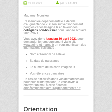
19-01-2021
par S. LATAPIE
Madame, Monsieur,
L’assemblée départementale a décidé
d’augmenter de 25€ son subventionnement
pour les cartes Imagine R en faveur des
collégiens non-boursier
pour l’année scolaire
2020/2021.
Vous avez donc
jusqu’au 30 avril 2021
pour
demander le remboursement via le site
www.seine-et-marne.fr
en vous munissant des
informations suivantes :
Nom et Prénom de l’élève
Sa date de naissance
Le numéro de sa carte imagine R
Vos références bancaires
En cas de difficultés dans vos démarches ou
pour plus d’informations, je vous invite à
envoyer un mail à cette adresse :
aidecomplementaire-ir@departement77.fr
.
Orientation