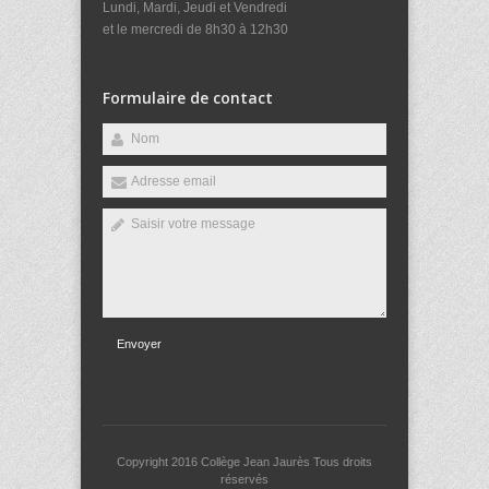
Lundi, Mardi, Jeudi et Vendredi
et le mercredi de 8h30 à 12h30
Formulaire de contact
Envoyer
Copyright 2016
Collège Jean Jaurès
Tous droits
réservés