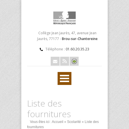
Collège Jean Jaurès, 47, avenue Jean
Jaurès, 77177 -
Brou-sur-Chantereine
Téléphone :
01.60.20.35.23
Liste des
fournitures
Vous êtes ici :
Accueil
»
Scolarité
» Liste des
fournitures