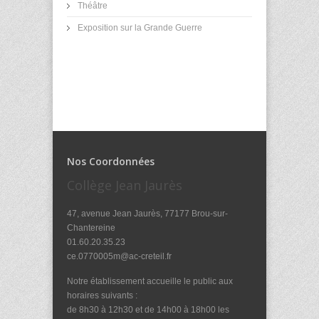
Théâtre
Exposition sur la Grande Guerre
Nos Coordonnées
Collège Jean Jaurès
47, avenue Jean Jaurès, 77177 Brou-sur-
Chantereine
01.60.20.35.23
ce.0770005m@ac-creteil.fr
Notre établissement accueille le public aux
horaires suivants :
de 8h30 à 12h30 et de 14h00 à 18h00 les