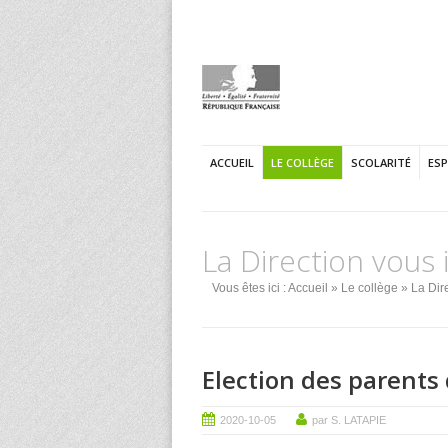
ACCUEIL
LE COLLÈGE
SCOLARITÉ
ES
La Direction vous 
Vous êtes ici :
Accueil
»
Le collège
»
La Dire
Election des parents 
2020-10-05
par S. LATAPIE