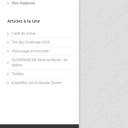
Plan Vigipirate
Articles à la Une
Carte de voeux
The Big Challenge 2025
Visionnage et rencontre
SUSPENSE EN Seine et Marne - 6e
édition
Théâtre
Exposition sur la Grande Guerre