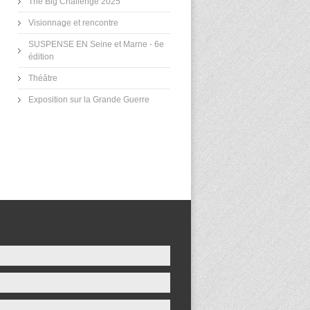
The Big Challenge 2025
Visionnage et rencontre
SUSPENSE EN Seine et Marne - 6e
édition
Théâtre
Exposition sur la Grande Guerre