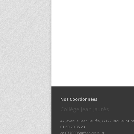
Nos Coordonnées
Collège Jean Jaurès
47, avenue Jean Jaurès, 77177 Brou-sur-Ch
01.60.20.35.23
ce.0770005m@ac-creteil.fr