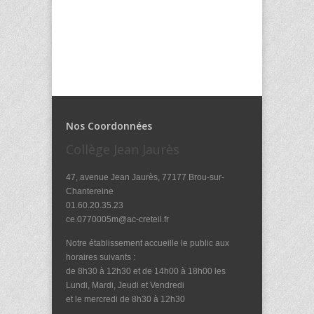
Nos Coordonnées
Collège Jean Jaurès
47, avenue Jean Jaurès, 77177 Brou-sur-
Chantereine
01.60.20.35.23
ce.0770005m@ac-creteil.fr
Notre établissement accueille le public aux
horaires suivants :
de 8h30 à 12h30 et de 14h00 à 18h00 les
Lundi, Mardi, Jeudi et Vendredi
et le mercredi de 8h30 à 12h30