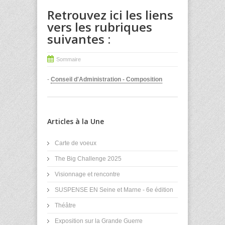
Retrouvez ici les liens
vers les rubriques
suivantes :
Sommaire
-
Conseil d'Administration - Composition
Articles à la Une
Carte de voeux
The Big Challenge 2025
Visionnage et rencontre
SUSPENSE EN Seine et Marne - 6e édition
Théâtre
Exposition sur la Grande Guerre