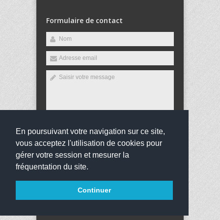
Formulaire de contact
En poursuivant votre navigation sur ce site,
Envoyer
vous acceptez l'utilisation de cookies pour
gérer votre session et mesurer la
fréquentation du site.
Copyright 2016
Collège Jean Jaurès
Tous droits
Continuer
réservés
websco