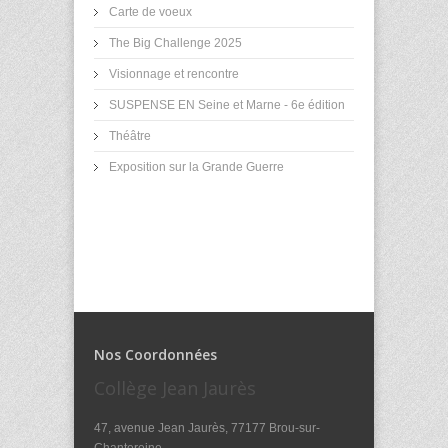
Carte de voeux
The Big Challenge 2025
Visionnage et rencontre
SUSPENSE EN Seine et Marne - 6e édition
Théâtre
Exposition sur la Grande Guerre
Nos Coordonnées
Collège Jean Jaurès
47, avenue Jean Jaurès, 77177 Brou-sur-