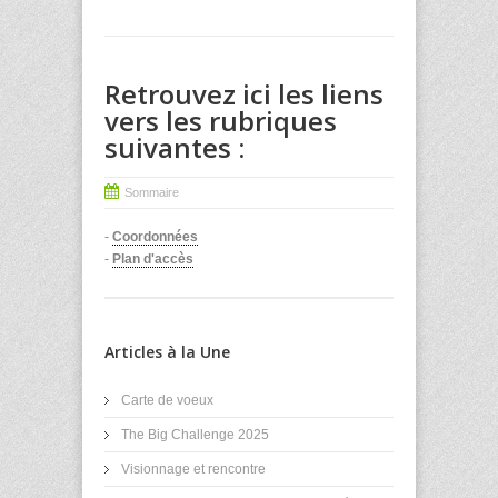
Retrouvez ici les liens
vers les rubriques
suivantes :
Sommaire
-
Coordonnées
-
Plan d'accès
Articles à la Une
Carte de voeux
The Big Challenge 2025
Visionnage et rencontre