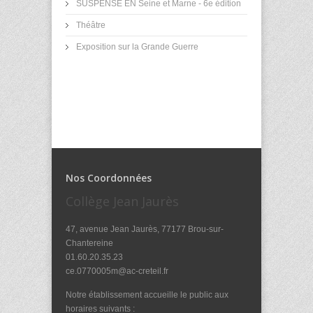
SUSPENSE EN Seine et Marne - 6e édition
Théâtre
Exposition sur la Grande Guerre
Nos Coordonnées
Collège Jean Jaurès
47, avenue Jean Jaurès, 77177 Brou-sur-
Chantereine
01.60.20.35.23
ce.0770005m@ac-creteil.fr
Notre établissement accueille le public aux
horaires suivants :