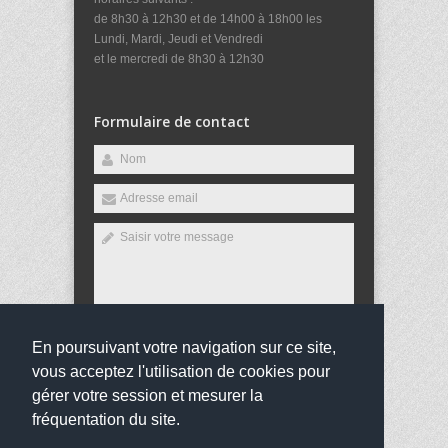
de 8h30 à 12h30 et de 14h00 à 18h00 les
Lundi, Mardi, Jeudi et Vendredi
et le mercredi de 8h30 à 12h30
Formulaire de contact
En poursuivant votre navigation sur ce site,
Envoyer
vous acceptez l'utilisation de cookies pour
gérer votre session et mesurer la
fréquentation du site.