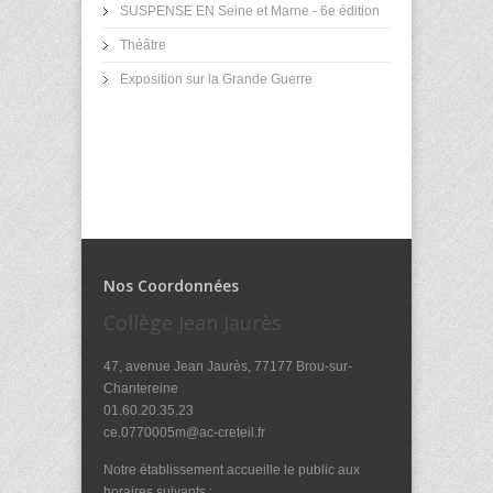
SUSPENSE EN Seine et Marne - 6e édition
Théâtre
Exposition sur la Grande Guerre
Nos Coordonnées
Collège Jean Jaurès
47, avenue Jean Jaurès, 77177 Brou-sur-
Chantereine
01.60.20.35.23
ce.0770005m@ac-creteil.fr
Notre établissement accueille le public aux
horaires suivants :