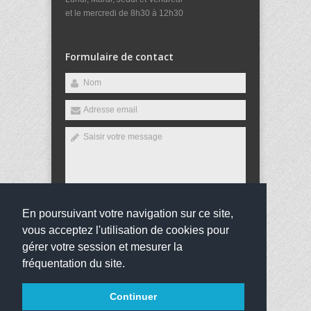
et le mercredi de 8h30 à 12h30
Formulaire de contact
En poursuivant votre navigation sur ce site,
Envoyer
vous acceptez l'utilisation de cookies pour
gérer votre session et mesurer la
fréquentation du site.
Copyright 2016
Collège Jean Jaurès
Tous droits
Continuer
réservés
websco