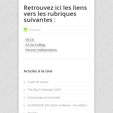
Retrouvez ici les liens
vers les rubriques
suivantes :
Sommaire
-
OCCE
-
AS du Collège
-
Parents Indépendants
Articles à la Une
Carte de voeux
The Big Challenge 2025
Visionnage et rencontre
SUSPENSE EN Seine et Marne - 6e édition