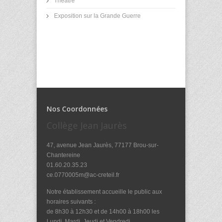
Théâtre
Exposition sur la Grande Guerre
Nos Coordonnées
Collège Jean Jaurès
47, avenue Jean Jaurès, 77177 Brou-sur-
Chantereine
01.60.20.35.23
ce.0770005m@ac-creteil.fr
Notre établissement accueille le public aux
horaires suivants :
de 8h30 à 12h30 et de 14h00 à 18h00 les
Lundi, Mardi, Jeudi et Vendredi