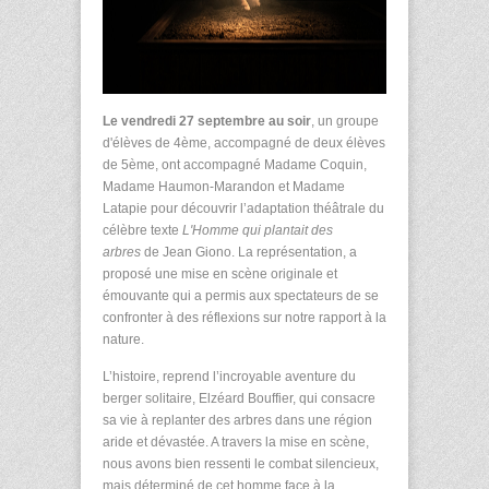
Le vendredi 27 septembre au soir
, un groupe
d'élèves de 4ème, accompagné de deux élèves
de 5ème, ont accompagné Madame Coquin,
Madame Haumon-Marandon et Madame
Latapie pour découvrir l’adaptation théâtrale du
célèbre texte
L'Homme qui plantait des
arbres
de Jean Giono. La représentation, a
proposé une mise en scène originale et
émouvante qui a permis aux spectateurs de se
confronter à des réflexions sur notre rapport à la
nature.
L’histoire, reprend l’incroyable aventure du
berger solitaire, Elzéard Bouffier, qui consacre
sa vie à replanter des arbres dans une région
aride et dévastée. A travers la mise en scène,
nous avons bien ressenti le combat silencieux,
mais déterminé de cet homme face à la