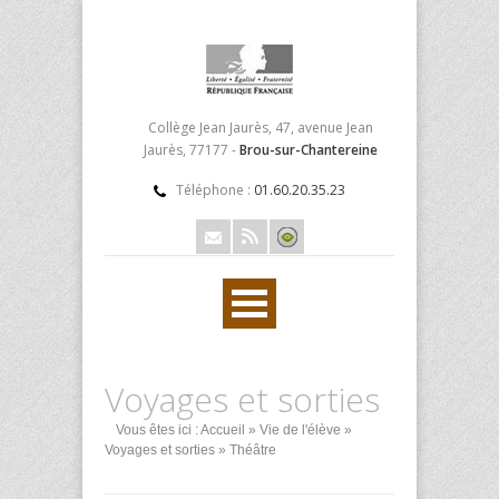
Collège Jean Jaurès, 47, avenue Jean
Jaurès, 77177 -
Brou-sur-Chantereine
Téléphone :
01.60.20.35.23
Voyages et sorties
Vous êtes ici :
Accueil
»
Vie de l'élève
»
Voyages et sorties
» Théâtre