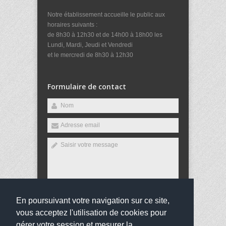
Notre établissement accueille le public aux
horaires suivants :
de 8h30 à 12h30 et de 14h00 à 18h00 les
Lundi, Mardi, Jeudi et Vendredi
et le mercredi de 8h30 à 12h30
Formulaire de contact
En poursuivant votre navigation sur ce site,
Envoyer
vous acceptez l'utilisation de cookies pour
gérer votre session et mesurer la