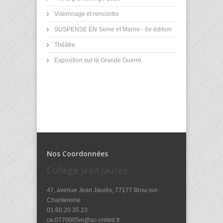
Visionnage et rencontre
SUSPENSE EN Seine et Marne - 6e édition
Théâtre
Exposition sur la Grande Guerre
Nos Coordonnées
Collège Jean Jaurès
47, avenue Jean Jaurès, 77177 Brou-sur-
Chantereine
01.60.20.35.23
ce.0770005m@ac-creteil.fr