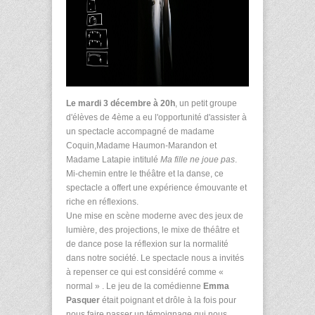
Le mardi 3 décembre à 20h
, un petit groupe
d'élèves de 4ème a eu l'opportunité d'assister à
un spectacle accompagné de madame
Coquin,Madame Haumon-Marandon et
Madame Latapie intitulé
Ma fille ne joue pas
.
Mi-chemin entre le théâtre et la danse, ce
spectacle a offert une expérience émouvante et
riche en réflexions.
Une mise en scène moderne avec des jeux de
lumière, des projections, le mixe de théâtre et
de dance pose la réflexion sur la normalité
dans notre société. Le spectacle nous a invités
à repenser ce qui est considéré comme «
normal » . Le jeu de la comédienne
Emma
Pasquer
était poignant et drôle à la fois pour
nous faire passer un témoignage qui nous