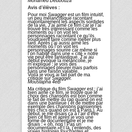
Mohamed Debbouza
Avis d’élèves :
Pour moi
Swagger
est un film intuitif,
un peu mélancolique racontant
majoritairement les aspects sordides
de la vie. J’ai aimé ce film car je l’ai
trouvé très intéressant comme les
moments où l’on voit les
personnages racontant ce qu’ils
voudraient faire comme métier plus
tard. Après j’ai aussi aimé les
moments où l’on voit les
personnages sourire car même si
l’on habite dans une « cité » notre
vie peut être fantastique. J’ai au
début évoqué la mélancolie, je
m’explique : je vois des
personnages pleurer mais parfois
sans une raison valable.
Voilà je vous ai fait part de ma
critique sur
Swagger.
Moustapha 4eB
Ma critique du film
Swagger
est : j’ai
bien aimé ce film, je trouve que le
choix des chansons est bon comme
le fait de mettre du rap quand on est
dans une banlieue ( et de mettre par
exemple des chansons parisiennes
très chics quand on est à Paris ).
Au
début, je me disais ça à l’air d’être
bien ce film et après je vois une
forme de documentaire et je me
disais : « oh, non ! Pas un
documentaire.»
Et là, j’entends, des
vraies histoires touchantes et