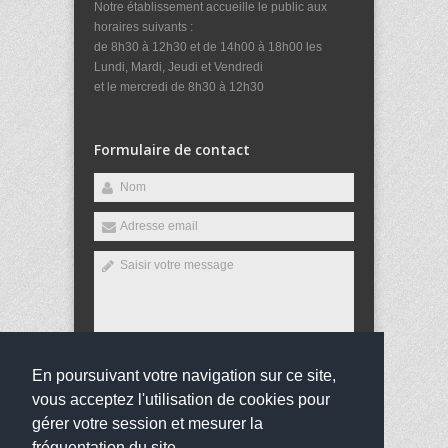
Notre établissement accueille le public aux
horaires suivants :
de 8h30 à 12h30 et de 14h00 à 18h00 les
Lundi, Mardi, Jeudi et Vendredi
et le mercredi de 8h30 à 12h30
Formulaire de contact
En poursuivant votre navigation sur ce site,
Envoyer
vous acceptez l'utilisation de cookies pour
gérer votre session et mesurer la
fréquentation du site.