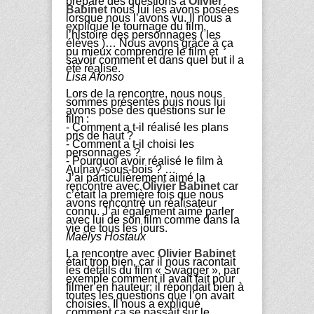
préparé des questions à
Olivier
Babinet
nous lui les avons posées
lorsque nous l’avons vu. Il nous a
expliqué le tournage du film,
l’histoire des personnages ( les
élèves )… Nous avons grâce à ça
pu mieux comprendre le film et
savoir comment et dans quel but il a
été réalisé.
Lisa Afonso
Lors de la rencontre, nous nous
sommes présentés puis nous lui
avons posé des questions sur le
film :
- Comment a t-il réalisé les plans
pris de haut ?
- Comment a t-il choisi les
personnages ?
- Pourquoi avoir réalisé le film à
Aulnay-sous-bois ? …
J’ai particulièrement aimé la
rencontre avec
Olivier Babinet
car
c’était la première fois que nous
avons rencontré un réalisateur
connu. J’ai également aimé parler
avec lui de son film comme dans la
vie de tous les jours.
Maëlys Hostaux
La rencontre avec
Olivier Babinet
était trop bien, car il nous racontait
les détails du film « Swagger », par
exemple comment il avait fait pour
filmer en hauteur; il répondait bien à
toutes les questions que l’on avait
choisies. Il nous a expliqué
comment ça se passait sur le