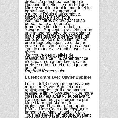
drôles. Je pense par exemple à
l’histoire de cette fille qui croit que
Mickey veut tuer tout le monde et les
babies aussi. Le garçon qui
s’appelle Régis était comique,
surtout grâce à son style
vestimentaires extravagant et sa
personnalité arrogante qui
représente bien le titre du film
S
wagger
. Souvent, la société donne
une image négative de ces enfants
issus des quartiers défavorisés, du
coup, je pense que ce film montre
une image plus positive et donne
envie qu’on s’intéresse plus à eux.
Tout le monde a le droit d’avoir des
rêves.
J’ai trouvé des qualités de
réalisation à ce film, cependant ce
n’est pas mon genre favori, car je
préfère sortir du réel quand je vois
un film.
Raphaël Kertesz-luis
La rencontre avec Olivier Babinet
Le Lundi 18 novembre, nous avons
rencontré Olivier Babinet qui est
réalisateur de film. Il a notamment
réalisé le film « Swagger » que notre
classe, la 4eB avait vu auparavant.
Cette rencontre a été organisé par
Mme Haumont-Marandon(
professeur d’histoire-géographie-
EMC) ; Mme Gotte ( professeur de
français) ,et Mme Latapie ( CDI).
Tous les élèves, en groupe, avaient