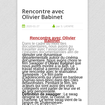
Rencontre avec
Olivier Babinet
2020-01-27
par S. LATAPIE
Rencontre avec Olivier
Babinet
Dans le cadre du mois des
documentaires, nous avons pu
travailler avec l’association des
cinéastes documentaristes
afin de
stimuler une dynamique
départementale autour du cinéma
documentaire.
Nous avons choisi le
film
S
w
agger
d’
Olivier Babinet
que
nous avons montré à la 4eB
.
Le
travail réalisé
a permis
d’aboutir à
une rencontre avec le réalisateur.
Synopsis
:
Ce film parle
d’adolescent
s
qui vivent en banlieue
(Aulnay-sous-bois) dans des cités
défavorisé
e
s. Pendant le film, les
acteurs qui sont aussi des vrais
collégiens vont parler de leur vie et
de leur personnalité.
Définition de swagger
: Le swag
désigne le style, la classe, le
charisme. Le terme swag vient de la
langue de Shakespeare.