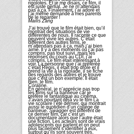
rigolotes. Et je me disais, ce film, il
est juste génial. Je ne m’attendais
pas à ça. Finalement, j’ai adoré et
j’ai même demandé à mes parents
de le regarder !
Mailis Zang
J’ai trouvé que le film était bien, qu’il
montrait des situations de vie
différentes de nous. Il raconte ce que
peuvent vivre les autres. C’était
différent des autres films, je
m’attendais pas à ça, mais j’ai bien
aimé. Il y a des moments où j’ai pas
compris, pas tout suivi, mais les
réponses du cours au CDI, j’ai
compris. Le film était intéressant à
voir. La personne que j’ai préférée
c’était Régis, il était trop drôle et il
prend la vie à la rigolade, il se fiche
des regards des autres et je trouve
que c’est un bon exemple. Il était
bien, le film.
Coraline.
En général, je n’apprécie pas trop
les films sur la banlieue car je
préfère le fantastique au cinéma.
J’avais pourtant déjà vu le film La
vie scolaire l’été dernier, qui montrait
aussi le quotidien d’un collège de
banlieue.
Swagger
est différent de
ce dernier film, car c’est un
documentaire alors que l’autre était
une fiction. Les acteurs sont de vrais
adolescents qui parlent et on peut
plus facilement s’identifier à eux,
surtout qu’ils sont souvent très