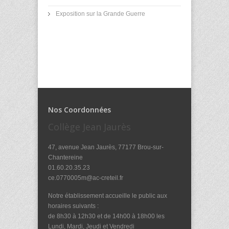
Exposition sur la Grande Guerre
Nos Coordonnées
Collège Jean Jaurès
47, avenue Jean Jaurès, 77177 Brou-sur-
Chantereine
01.60.20.35.23
ce.0770005m@ac-creteil.fr
Notre établissement accueille le public aux
horaires suivants :
de 8h30 à 12h30 et de 14h00 à 18h00 les
Lundi, Mardi, Jeudi et Vendredi