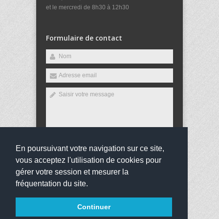
et le mercredi de 8h30 à 12h30
Formulaire de contact
En poursuivant votre navigation sur ce site,
Envoyer
vous acceptez l'utilisation de cookies pour
gérer votre session et mesurer la
fréquentation du site.
Copyright 2016
Collège Jean Jaurès
Tous droits
Continuer
réservés
websco