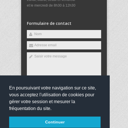
et le mercredi de 8h30 à 12h30
Formulaire de contact
En poursuivant votre navigation sur ce site,
Envoyer
vous acceptez l'utilisation de cookies pour
gérer votre session et mesurer la
fréquentation du site.
Copyright 2016
Collège Jean Jaurès
Tous droits
Continuer
réservés
websco