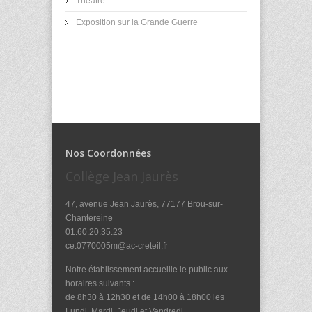
Théâtre
Exposition sur la Grande Guerre
Nos Coordonnées
Collège Jean Jaurès
47, avenue Jean Jaurès, 77177 Brou-sur-
Chantereine
01.60.20.35.23
ce.0770005m@ac-creteil.fr
Notre établissement accueille le public aux
horaires suivants :
de 8h30 à 12h30 et de 14h00 à 18h00 les
Lundi, Mardi, Jeudi et Vendredi